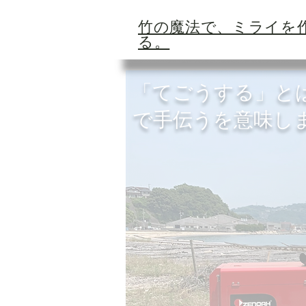
​竹の魔法で、ミライを
る。
「てごうする」と
で手伝うを意味し