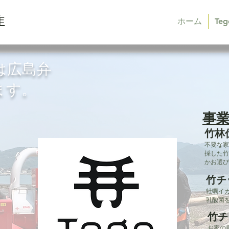
作
ホーム
Te
は広島弁
ます。
事
竹林
​不要な
採した竹
かお選び
竹チ
​牡蠣
乳酸菌
竹チ
​お家