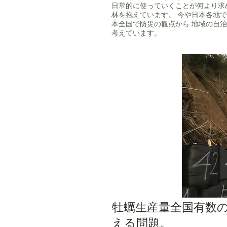
日常的に使っていくことが何より求
林を抱えています。 今や日本各地
本全国で防災の観点から 地域の自
考えています。
牡蠣生産量全国有数
える問題。