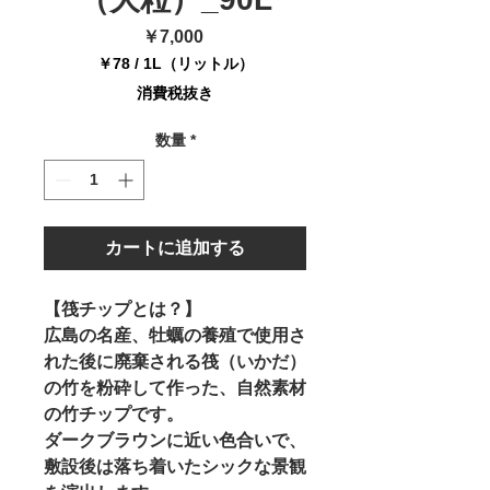
価
￥7,000
格
￥78
/
1L（リットル）
1L
消費税抜き
ご
と
数量
*
に
￥78
カートに追加する
【筏チップとは？】
広島の名産、牡蠣の養殖で使用さ
れた後に廃棄される筏（いかだ）
の竹を粉砕して作った、自然素材
の竹チップです。
ダークブラウンに近い色合いで、
敷設後は落ち着いたシックな景観