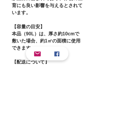
育にも良い影響を与えるとされて
います。
【容量の目安】
本品（90L）は、厚さ約10cmで
敷いた場合、約1㎡の面積に使用
できます。
【配送について】
配送料は別途ご負担いただいてお
ります。
90Lの商品は、ゆうパック160サ
イズにてお届けいたします。
詳しくは、以下のリンクよりご確
認ください。
↓
配送について