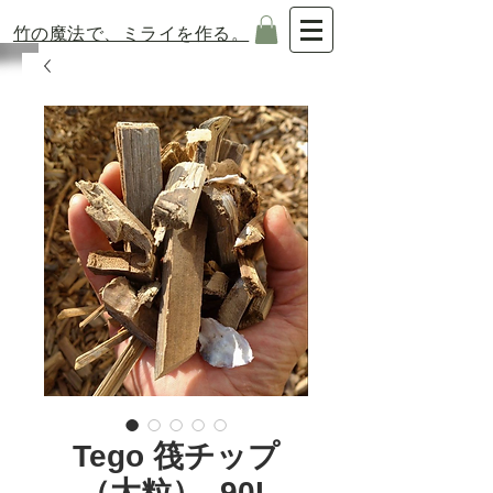
​竹の魔法で、ミライを作る。
Tego 筏チップ
（大粒）_90L