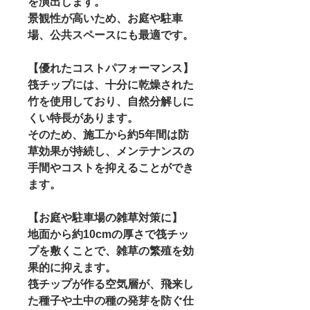
を演出します。
景観性が高いため、お庭や駐車
場、公共スペースにも最適です。
【優れたコストパフォーマンス】
筏チップには、十分に乾燥された
竹を使用しており、自然分解しに
くい特長があります。
そのため、施工から約5年間は防
草効果が持続し、メンテナンスの
手間やコストを抑えることができ
ます。
【お庭や駐車場の雑草対策に】
地面から約10cmの厚さで筏チッ
プを敷くことで、雑草の繁殖を効
果的に抑えます。
筏チップが作る空気層が、飛来し
た種子や土中の種の発芽を防ぐ仕